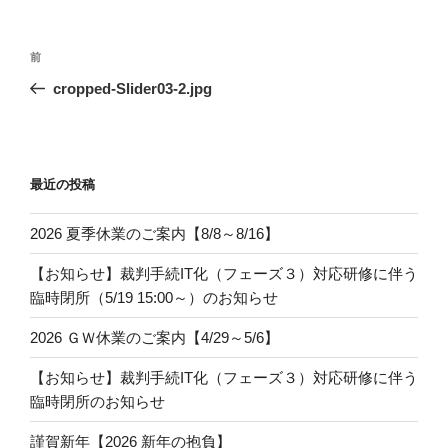
投
過
前
稿
去
cropped-Slider03-2.jpg
ナ
の
ビ
投
稿
ゲ
ー
最近の投稿
シ
2026 夏季休業のご案内【8/8～8/16】
ョ
ン
【お知らせ】裁判手続IT化（フェーズ３）対応研修に伴う
臨時閉所（5/19 15:00～）のお知らせ
2026 ＧＷ休業のご案内【4/29～5/6】
【お知らせ】裁判手続IT化（フェーズ３）対応研修に伴う
臨時閉所のお知らせ
謹賀新年【2026 新年の抱負】