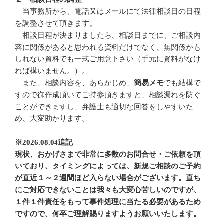
当事務所から、電話又はメールにて法律相談日の日程
を調整させて頂きます。
相談日程が決まりましたら、相談日までに、ご相談内
容に関係があると思われる資料だけでなく、無関係かも
しれない資料でも一式ご用意下さい（手元に資料がなけ
れば構いません。）。
また、相談内容を、あらかじめ、
簡易メモ
でも結構で
すので御作成頂いてご持参頂きますと、相談漏れを防ぐ
ことができますし、弁護士も適切な回答をしやすいた
め、大変助かります。
※2026.08.04追記
現状、おかげさまで非常に多数のお問合せ・ご依頼を頂
いており、タイミングによっては、新規ご相談のご予約
が直近１～２週間ほど入らない場合がございます。直ち
にご対応できないことは我々も大変心苦しいのですが、
１件１件責任をもって事件処理に当たる必要があるため
ですので、何卒ご理解賜りますようお願いいたします。