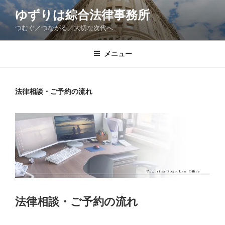
コ
ゆずりは綜合法律事務所
ン
つむぐ／つながる／大切な次代へ
テ
ン
ツ
メニュー
へ
ス
キ
法律相談・ご予約の流れ
ッ
プ
法律相談・ご予約の流れ