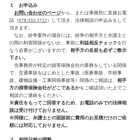
１ お申込み
お問い合わせのページ
から、または事務所に直接お電
話（
078-332-1722
）して頂き、法律相談の申込みをして
頂きます。
なお、紛争案件の場合には、紛争の相手方と弁護士と
の間の利害関係がないか、事前に
利益相反チェック
を行
なう必要がございますので、
相手方の名前も必ずご教示
下さい。
当事務所が特定の損害保険会社の業務をしている関係
で、交通事故をはじめとした事故（医療事故、学校事
故、建物設備・工事関係事故等）関係のご相談は、
相手
方の損害保険会社がどこであるか
をご確認頂いた上でご
相談のご連絡をください。
※責任をもってご回答するため、お電話のみでの法律相
談は受け付けておりません。
※同様に、弁護士との面談前に費用のお見積だけのご依
頼には対応しておりません。
２ 相談日程の調整