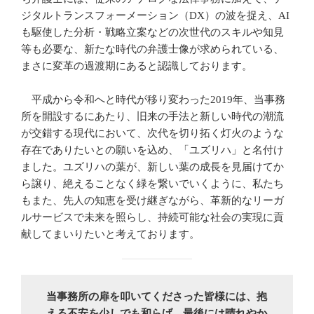
ジタルトランスフォーメーション（DX）の波を捉え、AI
も駆使した分析・戦略立案などの次世代のスキルや知見
等も必要な、新たな時代の弁護士像が求められている、
まさに変革の過渡期にあると認識しております。
平成から令和へと時代が移り変わった2019年、当事務
所を開設するにあたり、旧来の手法と新しい時代の潮流
が交錯する現代において、次代を切り拓く灯火のような
存在でありたいとの願いを込め、「ユズリハ」と名付け
ました。ユズリハの葉が、新しい葉の成長を見届けてか
ら譲り、絶えることなく緑を繋いでいくように、私たち
もまた、先人の知恵を受け継ぎながら、革新的なリーガ
ルサービスで未来を照らし、持続可能な社会の実現に貢
献してまいりたいと考えております。
当事務所の扉を叩いてくださった皆様には、抱
える不安を少しでも和らげ、最後には晴れやか