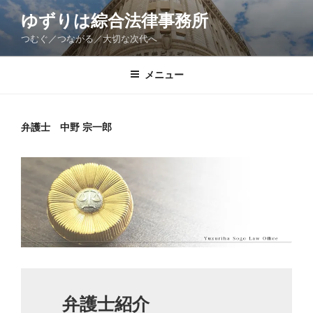
コ
ゆずりは綜合法律事務所
ン
つむぐ／つながる／大切な次代へ
テ
ン
ツ
メニュー
へ
ス
キ
弁護士 中野 宗一郎
ッ
プ
弁護士紹介