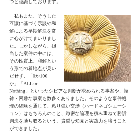
つと認識しております。
私もまた、そうした
互譲に基づく示談や和
解による早期解決を常
に心がけてまいりまし
た。しかしながら、担
当した案件の中には、
その性質上、和解とい
う形での着地点が見い
だせず、「0か100
か」「ALL or
Nothing」といったシビアな判断が求められる事案や、複
雑・困難な事案も数多くありました。そのような事件処
理の経験を通じて、粘り強い交渉（ハードネゴシエーシ
ョン）はもちろんのこと、緻密な論理を積み重ねて勝訴
判決を勝ち取るという、貴重な知見と実践力を培うこと
ができました。