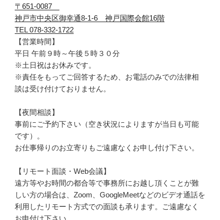
〒651-0087
神戸市中央区御幸通8-1-6 神戸国際会館16階
TEL 078-332-1722
【営業時間】
平日 午前９時～午後５時３０分
※土日祝はお休みです。
※責任をもってご回答するため、お電話のみでの法律相
談は受け付けておりません。
【夜間相談】
事前にご予約下さい（空き状況によりますが当日も可能
です）。
お仕事帰りのお立寄りもご遠慮なくお申し付け下さい。
【リモート面談・Web会議】
遠方等やお時間の都合等で事務所にお越し頂くことが難
しい方の場合は、Zoom、GoogleMeetなどのビデオ通話を
利用したリモート方式での面談も承ります。ご遠慮なく
お申付け下さい。