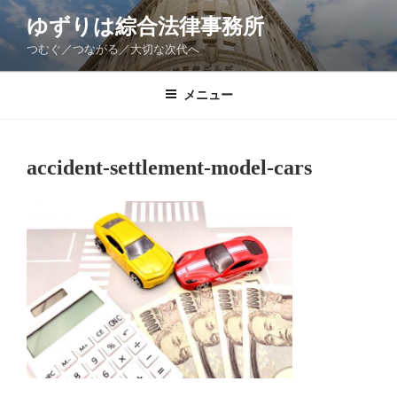
コ
ゆずりは綜合法律事務所
ン
つむぐ／つながる／大切な次代へ
テ
ン
ツ
メニュー
へ
ス
キ
accident-settlement-model-cars
ッ
プ