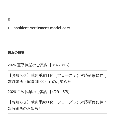
投
過
前
稿
去
accident-settlement-model-cars
ナ
の
ビ
投
稿
ゲ
ー
最近の投稿
シ
2026 夏季休業のご案内【8/8～8/16】
ョ
ン
【お知らせ】裁判手続IT化（フェーズ３）対応研修に伴う
臨時閉所（5/19 15:00～）のお知らせ
2026 ＧＷ休業のご案内【4/29～5/6】
【お知らせ】裁判手続IT化（フェーズ３）対応研修に伴う
臨時閉所のお知らせ