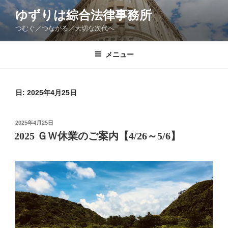
コ
ゆずりは綜合法律事務所
ン
つむぐ／つながる／大切な次代へ
テ
ン
ツ
メニュー
へ
ス
キ
日:
2025年4月25日
ッ
プ
投
2025年4月25日
稿
2025 ＧＷ休業のご案内【4/26～5/6】
日: