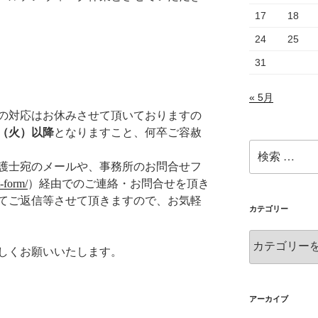
17
18
24
25
31
« 5月
の対応はお休みさせて頂いておりますの
日（火）以降
となりますこと、何卒ご容赦
検
索:
護士宛のメールや、事務所のお問合せフ
t-form/
）経由でのご連絡・お問合せを頂き
てご返信等させて頂きますので、お気軽
カテゴリー
カ
しくお願いいたします。
テ
ゴ
リ
ー
アーカイブ