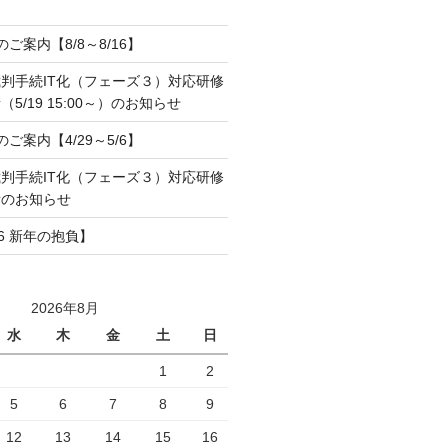
のご案内【8/8～8/16】
判手続IT化（フェーズ３）対応研修
5/19 15:00～）のお知らせ
のご案内【4/29～5/6】
判手続IT化（フェーズ３）対応研修
所のお知らせ
6 新年の抱負】
2026年8月
水
木
金
土
日
1
2
5
6
7
8
9
12
13
14
15
16