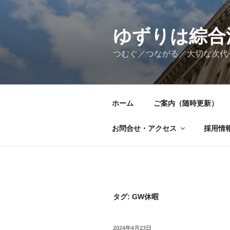
コ
ン
テ
ゆずりは綜合
ン
つむぐ／つながる／大切な次代
ツ
へ
ス
キ
ホーム
ご案内（随時更新）
ッ
プ
お問合せ・アクセス
採用情
タグ:
GW休暇
投
2024年4月23日