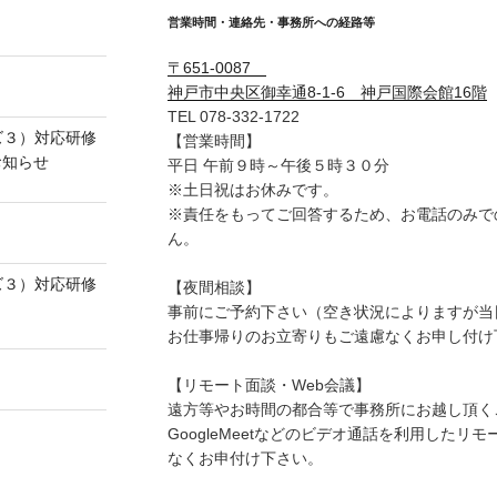
営業時間・連絡先・事務所への経路等
〒651-0087
】
神戸市中央区御幸通8-1-6 神戸国際会館16階
TEL 078-332-1722
ズ３）対応研修
【営業時間】
お知らせ
平日 午前９時～午後５時３０分
※土日祝はお休みです。
※責任をもってご回答するため、お電話のみで
】
ん。
ズ３）対応研修
【夜間相談】
事前にご予約下さい（空き状況によりますが当
お仕事帰りのお立寄りもご遠慮なくお申し付け
【リモート面談・Web会議】
遠方等やお時間の都合等で事務所にお越し頂くこ
GoogleMeetなどのビデオ通話を利用した
なくお申付け下さい。