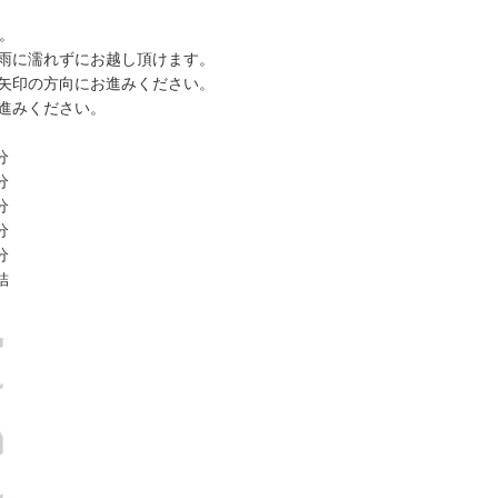
。
雨に濡れずにお越し頂けます。
矢印の方向にお進みください。
進みください。
分
分
分
分
分
結