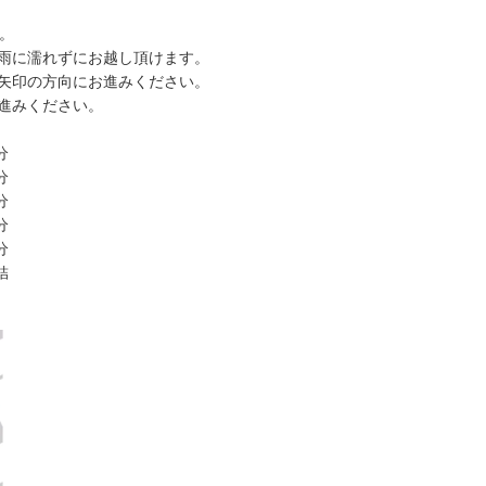
。
雨に濡れずにお越し頂けます。
矢印の方向にお進みください。
進みください。
分
分
分
分
分
結