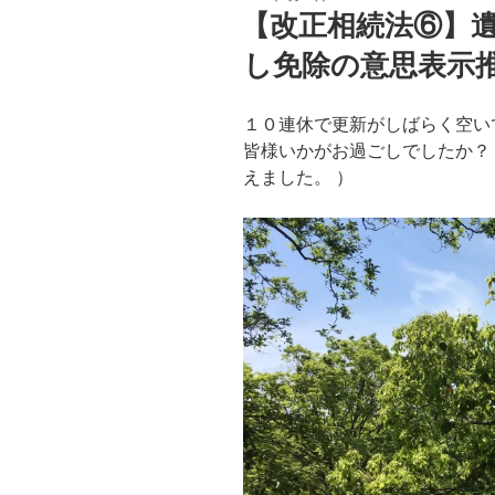
稿
【改正相続法⑥】
日:
し免除の意思表示
１０連休で更新がしばらく空い
皆様いかがお過ごしでしたか？
えました。 ）