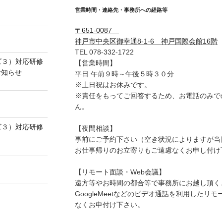
営業時間・連絡先・事務所への経路等
〒651-0087
】
神戸市中央区御幸通8-1-6 神戸国際会館16階
TEL 078-332-1722
ズ３）対応研修
【営業時間】
お知らせ
平日 午前９時～午後５時３０分
※土日祝はお休みです。
※責任をもってご回答するため、お電話のみで
】
ん。
ズ３）対応研修
【夜間相談】
事前にご予約下さい（空き状況によりますが当
お仕事帰りのお立寄りもご遠慮なくお申し付け
【リモート面談・Web会議】
遠方等やお時間の都合等で事務所にお越し頂くこ
GoogleMeetなどのビデオ通話を利用した
なくお申付け下さい。