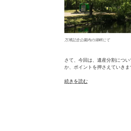
万博記念公園内の湖畔にて
さて、今回は、遺産分割につい
か、ポイントを押さえていきま
“【改
続きを読む
正
相
続
法
⑥】
遺
産