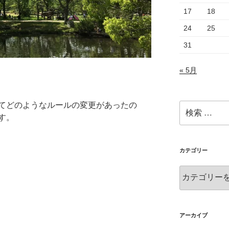
17
18
24
25
31
« 5月
てどのようなルールの変更があったの
検
索:
す。
カテゴリー
カ
テ
ゴ
リ
ー
アーカイブ