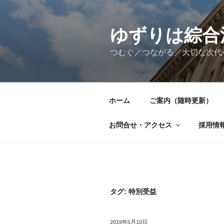
コ
ン
テ
ゆずりは綜合
ン
つむぐ／つながる／大切な次代
ツ
へ
ス
キ
ホーム
ご案内（随時更新）
ッ
プ
お問合せ・アクセス
採用情
タグ:
特別受益
投
2019年5月10日