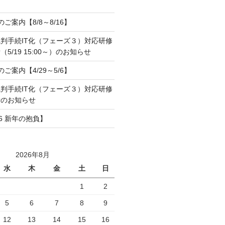
のご案内【8/8～8/16】
判手続IT化（フェーズ３）対応研修
5/19 15:00～）のお知らせ
のご案内【4/29～5/6】
判手続IT化（フェーズ３）対応研修
所のお知らせ
6 新年の抱負】
2026年8月
水
木
金
土
日
1
2
5
6
7
8
9
12
13
14
15
16