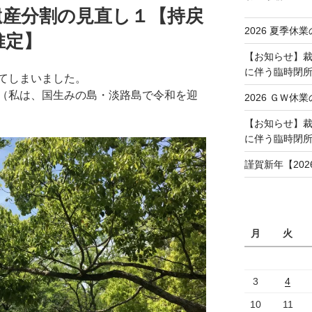
遺産分割の見直し１【持戻
2026 夏季休業
推定】
【お知らせ】裁
に伴う臨時閉所（
てしまいました。
（私は、国生みの島・淡路島で令和を迎
2026 ＧＷ休業
【お知らせ】裁
に伴う臨時閉
謹賀新年【202
月
火
3
4
10
11