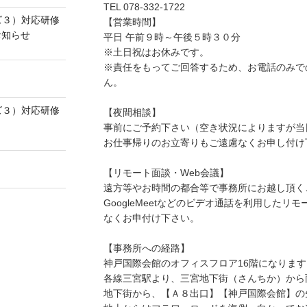
TEL 078-332-1722
ズ３）対応研修
【営業時間】
お知らせ
平日 午前９時～午後５時３０分
※土日祝はお休みです。
※責任をもってご回答するため、お電話のみで
】
ん。
ズ３）対応研修
【夜間相談】
事前にご予約下さい（空き状況によりますが当
お仕事帰りのお立寄りもご遠慮なくお申し付け
【リモート面談・Web会議】
遠方等やお時間の都合等で事務所にお越し頂くこ
GoogleMeetなどのビデオ通話を利用した
なくお申付け下さい。
【事務所への経路】
神戸国際会館のオフィスフロア16階になります
各線三宮駅より、三宮地下街（さんちか）から
地下街から、【Ａ８出口】【神戸国際会館】の