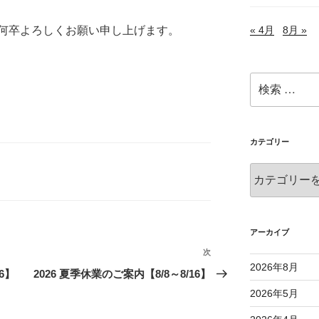
« 4月
8月 »
何卒よろしくお願い申し上げます。
検
索:
カテゴリー
カ
テ
ゴ
リ
ー
アーカイブ
次
次
2026年8月
の
6】
2026 夏季休業のご案内【8/8～8/16】
投
2026年5月
稿