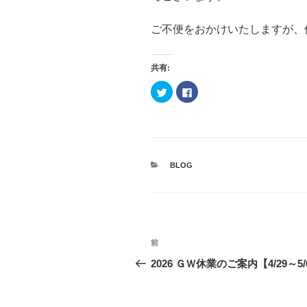
ご不便をおかけいたしますが、
共有:
ク
F
リ
a
ッ
c
ク
e
し
b
て
o
T
o
w
k
i
で
t
共
カ
BLOG
t
有
テ
e
す
ゴ
r
る
で
に
リ
共
は
ー
有
ク
(
リ
新
ッ
投
し
ク
過
前
い
し
ウ
て
稿
去
ィ
く
2026 ＧＷ休業のご案内【4/29～5/
ン
だ
の
ド
さ
ナ
ウ
い
投
で
(
開
新