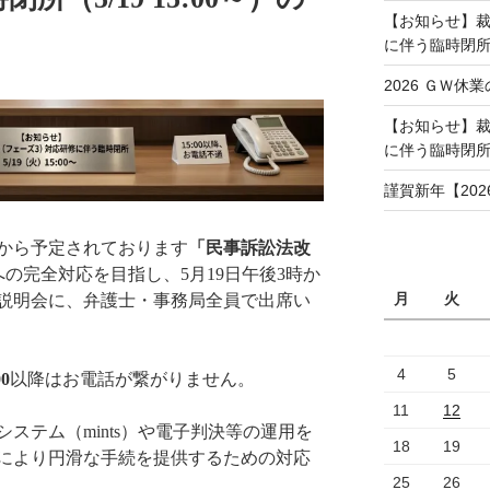
【お知らせ】裁
に伴う臨時閉所（
2026 ＧＷ休業
【お知らせ】裁
に伴う臨時閉
謹賀新年【202
日から予定されております
「民事訴訟法改
への完全対応を目指し、5月19日午後3時か
月
火
説明会に、弁護士・事務局全員で出席い
4
5
0
以降はお電話が繋がりません。
11
12
ステム（mints）や電子判決等の運用を
18
19
により円滑な手続を提供するための対応
25
26