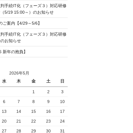
判手続IT化（フェーズ３）対応研修
5/19 15:00～）のお知らせ
のご案内【4/29～5/6】
判手続IT化（フェーズ３）対応研修
所のお知らせ
6 新年の抱負】
2026年5月
水
木
金
土
日
1
2
3
6
7
8
9
10
13
14
15
16
17
20
21
22
23
24
27
28
29
30
31