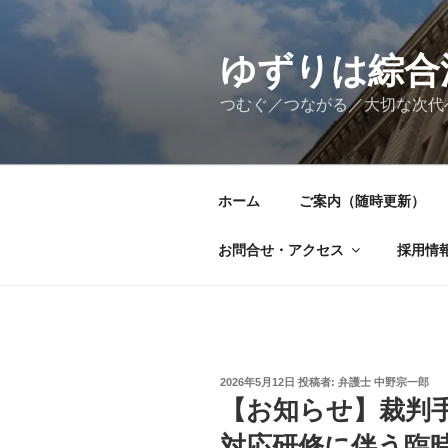
コ
ン
テ
ゆずりは綜合
ン
つむぐ／つながる／大切な次代
ツ
へ
ス
キ
ホーム
ご案内（随時更新）
ッ
プ
お問合せ・アクセス
採用情
投
2026年5月12日
投稿者:
弁護士 中野宗一郎
稿
【お知らせ】裁判手
日:
対応研修に伴う臨時閉所