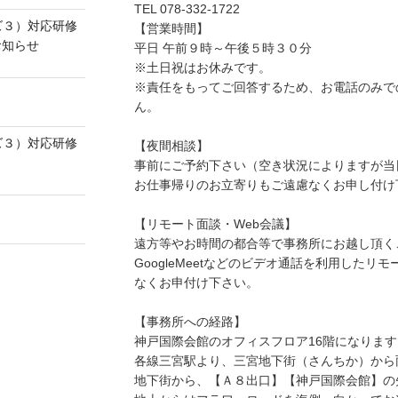
TEL 078-332-1722
ズ３）対応研修
【営業時間】
お知らせ
平日 午前９時～午後５時３０分
※土日祝はお休みです。
※責任をもってご回答するため、お電話のみで
】
ん。
ズ３）対応研修
【夜間相談】
事前にご予約下さい（空き状況によりますが当
お仕事帰りのお立寄りもご遠慮なくお申し付け
【リモート面談・Web会議】
遠方等やお時間の都合等で事務所にお越し頂くこ
GoogleMeetなどのビデオ通話を利用した
なくお申付け下さい。
【事務所への経路】
神戸国際会館のオフィスフロア16階になります
各線三宮駅より、三宮地下街（さんちか）から
地下街から、【Ａ８出口】【神戸国際会館】の