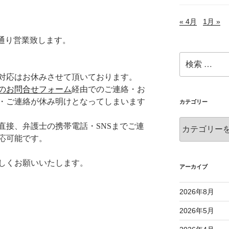
« 4月
1月 »
平常通り営業致します。
検
索:
の対応はお休みさせて頂いております。
のお問合せフォーム
経由でのご連絡・お
・ご連絡が休み明けとなってしまいます
カテゴリー
カ
直接、弁護士の携帯電話・SNSまでご連
テ
応可能です。
ゴ
リ
しくお願いいたします。
ー
アーカイブ
2026年8月
2026年5月