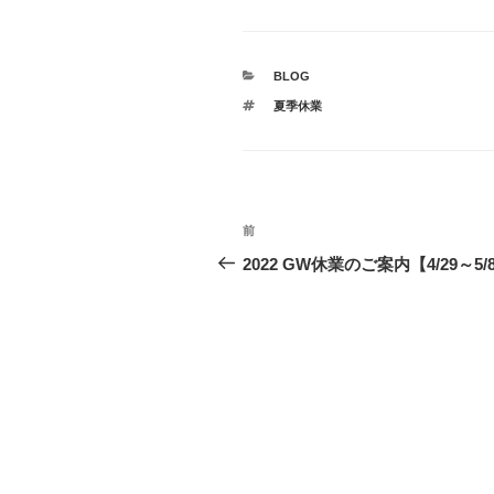
し
b
て
o
T
o
w
k
i
で
t
共
カ
BLOG
t
有
テ
e
す
タ
夏季休業
ゴ
r
る
グ
で
に
リ
共
は
ー
有
ク
(
リ
新
ッ
し
ク
い
し
投
ウ
て
過
前
ィ
く
ン
だ
稿
去
ド
さ
2022 GW休業のご案内【4/29～5/
ウ
い
の
で
(
ナ
開
新
投
き
し
ま
い
ビ
稿
す
ウ
)
ィ
ン
ゲ
ド
ウ
で
ー
開
き
ま
シ
す
)