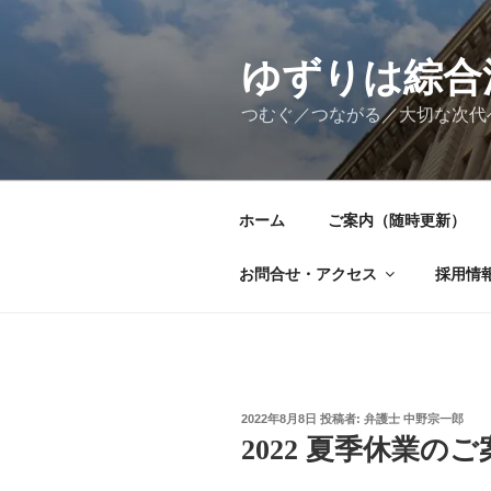
コ
ン
テ
ゆずりは綜合
ン
つむぐ／つながる／大切な次代
ツ
へ
ス
キ
ホーム
ご案内（随時更新）
ッ
プ
お問合せ・アクセス
採用情
投
2022年8月8日
投稿者:
弁護士 中野宗一郎
稿
2022 夏季休業のご案
日: