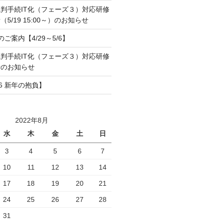
判手続IT化（フェーズ３）対応研修
5/19 15:00～）のお知らせ
のご案内【4/29～5/6】
判手続IT化（フェーズ３）対応研修
所のお知らせ
6 新年の抱負】
2022年8月
水
木
金
土
日
3
4
5
6
7
10
11
12
13
14
17
18
19
20
21
24
25
26
27
28
31