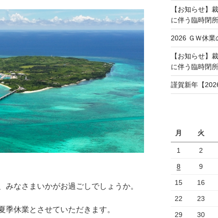
【お知らせ】裁
に伴う臨時閉所（
2026 ＧＷ休業
【お知らせ】裁
に伴う臨時閉
謹賀新年【202
月
火
1
2
8
9
15
16
、みなさまいかがお過ごしでしょうか。
22
23
夏季休業とさせていただきます。
29
30