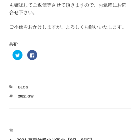
も確認してご返信等させて頂きますので、お気軽にお問
合せ下さい。
ご不便をおかけしますが、よろしくお願いいたします。
共有:
ク
F
リ
a
ッ
c
ク
e
し
b
て
o
T
o
w
k
i
で
カ
BLOG
t
共
t
有
テ
e
す
タ
2022
,
GW
ゴ
r
る
グ
で
に
リ
共
は
ー
有
ク
(
リ
新
ッ
し
ク
い
し
投
ウ
て
過
前
ィ
く
稿
ン
だ
去