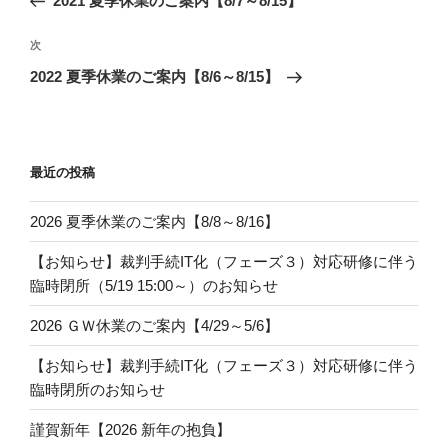
2021 夏季休業のご案内【8/7～8/15】
ド
さ
ナ
ウ
い
の
で
(
開
新
ビ
投
次
次
き
し
ま
い
稿
ゲ
の
す
ウ
2022 夏季休業のご案内【8/6～8/15】
)
ィ
投
ー
ン
ド
稿
ウ
シ
で
開
ョ
き
ま
最近の投稿
ン
す
)
2026 夏季休業のご案内【8/8～8/16】
【お知らせ】裁判手続IT化（フェーズ３）対応研修に伴う
臨時閉所（5/19 15:00～）のお知らせ
2026 ＧＷ休業のご案内【4/29～5/6】
【お知らせ】裁判手続IT化（フェーズ３）対応研修に伴う
臨時閉所のお知らせ
謹賀新年【2026 新年の抱負】