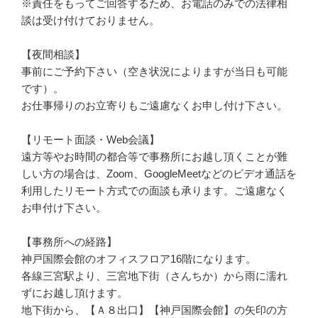
※責任をもってご回答するため、お電話のみでの法律相
談は受け付けておりません。
【夜間相談】
事前にご予約下さい（空き状況によりますが当日も可能
です）。
お仕事帰りのお立寄りもご遠慮なくお申し付け下さい。
【リモート面談・Web会議】
遠方等やお時間の都合等で事務所にお越し頂くことが難
しい方の場合は、Zoom、GoogleMeetなどのビデオ通話を
利用したリモート方式での面談も承ります。ご遠慮なく
お申付け下さい。
【事務所への経路】
神戸国際会館のオフィスフロア16階になります。
各線三宮駅より、三宮地下街（さんちか）から雨に濡れ
ずにお越し頂けます。
地下街から、【Ａ８出口】【神戸国際会館】の矢印の方