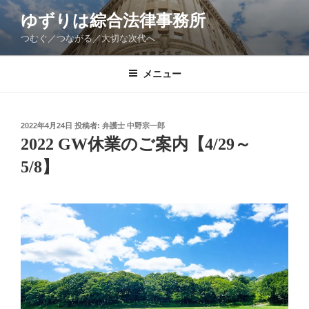
コ
ゆずりは綜合法律事務所
ン
つむぐ／つながる／大切な次代へ
テ
ン
ツ
メニュー
へ
ス
キ
投
2022年4月24日
投稿者:
弁護士 中野宗一郎
稿
ッ
2022 GW休業のご案内【4/29～
日:
プ
5/8】