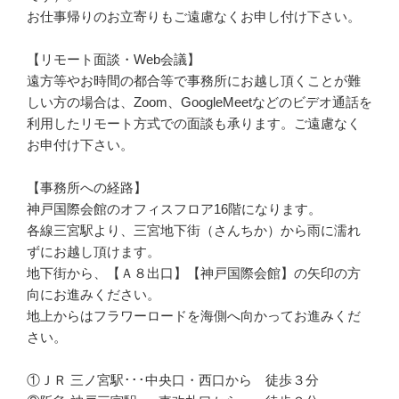
お仕事帰りのお立寄りもご遠慮なくお申し付け下さい。
【リモート面談・Web会議】
遠方等やお時間の都合等で事務所にお越し頂くことが難
しい方の場合は、Zoom、GoogleMeetなどのビデオ通話を
利用したリモート方式での面談も承ります。ご遠慮なく
お申付け下さい。
【事務所への経路】
神戸国際会館のオフィスフロア16階になります。
各線三宮駅より、三宮地下街（さんちか）から雨に濡れ
ずにお越し頂けます。
地下街から、【Ａ８出口】【神戸国際会館】の矢印の方
向にお進みください。
地上からはフラワーロードを海側へ向かってお進みくだ
さい。
①ＪＲ 三ノ宮駅･･･中央口・西口から 徒歩３分