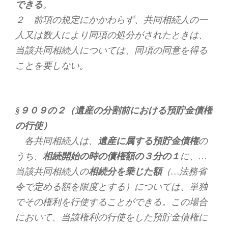
できる
。
２ 前項の規定にかかわらず、共同相続人の一
人又は数人により同項の処分がされたときは、
当該共同相続人については、同項の同意を得る
ことを要しない。
§９０９の２（遺産の分割前における預貯金債権
の行使）
各共同相続人は、
遺産に属する預貯金債権
の
うち、
相続開始の時の債権額の３分の１
に、…
当該共同相続人の
相続分を乗じた額
（…法務省
令で定める額を限度とする）については、単独
でその権利を行使することができる。この場合
において、当該権利の行使をした預貯金債権に