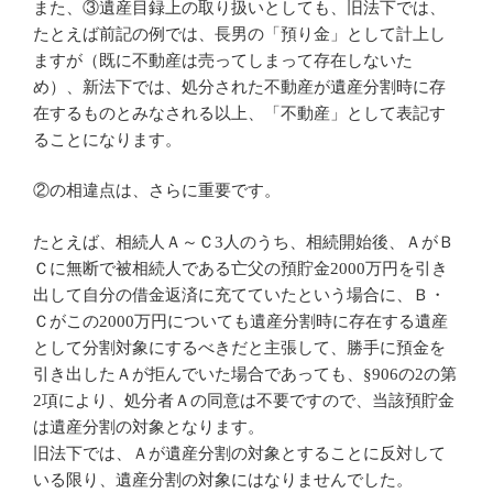
また、③遺産目録上の取り扱いとしても、旧法下では、
たとえば前記の例では、長男の「預り金」として計上し
ますが（既に不動産は売ってしまって存在しないた
め）、新法下では、処分された不動産が遺産分割時に存
在するものとみなされる以上、「不動産」として表記す
ることになります。
②の相違点は、さらに重要です。
たとえば、相続人Ａ～Ｃ3人のうち、相続開始後、ＡがＢ
Ｃに無断で被相続人である亡父の預貯金2000万円を引き
出して自分の借金返済に充てていたという場合に、Ｂ・
Ｃがこの2000万円についても遺産分割時に存在する遺産
として分割対象にするべきだと主張して、勝手に預金を
引き出したＡが拒んでいた場合であっても、§906の2の第
2項により、処分者Ａの同意は不要ですので、当該預貯金
は遺産分割の対象となります。
旧法下では、Ａが遺産分割の対象とすることに反対して
いる限り、遺産分割の対象にはなりませんでした。