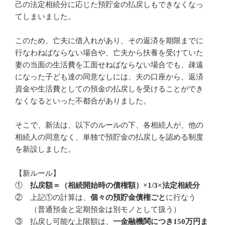
己の法定相続分に応じた預貯金の払戻しもできなくなっ
てしまいました。
このため、亡夫に借入れがあり、その返済を期限までに
行なわねばならない場合や、亡夫から扶養を受けていた
妻の当面の生活費を工面せねばならない場合でも、疎遠
になった子ども達の同意なしには、夫の口座から、返済
資金や生活費としての預金の払戻しを受けることができ
なくなるといった不都合がありました。
そこで、新法は、以下のルールの下、各相続人が、他の
相続人の同意なく、単独で預貯金の払戻しを認める制度
を新設しました。
【新ルール】
①
払戻額＝（相続開始時の債権額）×1/3×法定相続分
② 上記①の計算は、
個々の預貯金債権ごと
に行なう
（普通預金と定期預金は別モノとして扱う）
③ 払戻し可能な上限額は、
一金融機関につき150万円ま