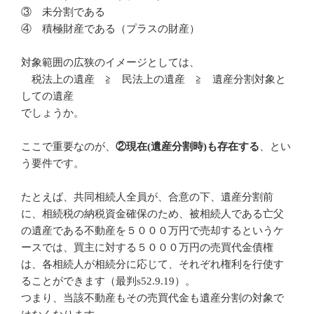
③ 未分割である
④ 積極財産である（プラスの財産）
対象範囲の広狭のイメージとしては、
税法上の遺産 ≧ 民法上の遺産 ≧ 遺産分割対象と
しての遺産
でしょうか。
ここで重要なのが、
②現在(遺産分割時)も存在する
、とい
う要件です。
たとえば、共同相続人全員が、合意の下、遺産分割前
に、相続税の納税資金確保のため、被相続人である亡父
の遺産である不動産を５０００万円で売却するというケ
ースでは、買主に対する５０００万円の売買代金債権
は、各相続人が相続分に応じて、それぞれ権利を行使す
ることができます（最判s52.9.19）。
つまり、当該不動産もその売買代金も遺産分割の対象で