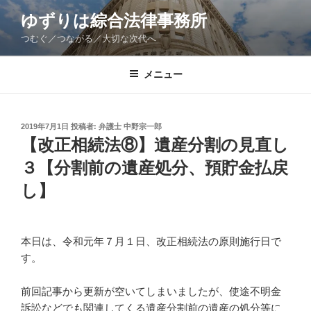
コ
ゆずりは綜合法律事務所
ン
つむぐ／つながる／大切な次代へ
テ
ン
ツ
メニュー
へ
ス
キ
投
2019年7月1日
投稿者:
弁護士 中野宗一郎
稿
ッ
【改正相続法⑧】遺産分割の見直し
日:
プ
３【分割前の遺産処分、預貯金払戻
し】
本日は、令和元年７月１日、改正相続法の原則施行日で
す。
前回記事から更新が空いてしまいましたが、使途不明金
訴訟などでも関連してくる遺産分割前の遺産の処分等に