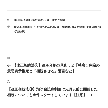
ッ
c
ク
e
し
b
て
o
T
o
w
k
i
で
カ
BLOG
,
令和相続法 大改正
,
改正法のご紹介
t
共
t
有
テ
e
す
タ
使途不明金訴訟
,
分割前の財産処分
,
改正相続法
,
遺産の範囲
,
遺産分割
,
預
ゴ
r
る
グ
貯金払戻
で
に
リ
共
は
ー
有
ク
(
リ
新
ッ
し
ク
い
し
ウ
て
投
ィ
く
過
前
ン
だ
稿
ド
さ
去
ウ
い
【改正相続法⑦】遺産分割の見直し２【持戻し免除の
で
(
ナ
の
開
新
意思表示推定と「相続させる」遺言など】
き
し
ビ
投
ま
い
す
ウ
稿
ゲ
)
ィ
次
次
ン
ド
の
ー
【改正相続法⑨】預貯金払戻制度は先月以前に開始した
ウ
で
投
シ
相続についても全件スタートしています【注意】
開
き
稿
ョ
ま
す
)