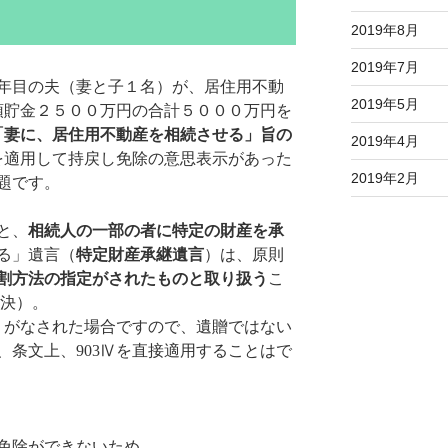
2019年8月
2019年7月
０年目の夫（妻と子１名）が、居住用不動
2019年5月
預貯金２５００万円の合計５０００万円を
「妻に、居住用不動産を相続させる」旨の
2019年4月
Ⅳを適用して持戻し免除の意思表示があった
2019年2月
題です。
と、
相続人の一部の者に特定の財産を承
る」遺言（
特定財産承継遺言
）は、原則
割方法の指定がされたものと取り扱う
こ
判決）。
贈」がなされた場合ですので、遺贈ではない
、条文上、903Ⅳを直接適用することはで
免除ができないため、