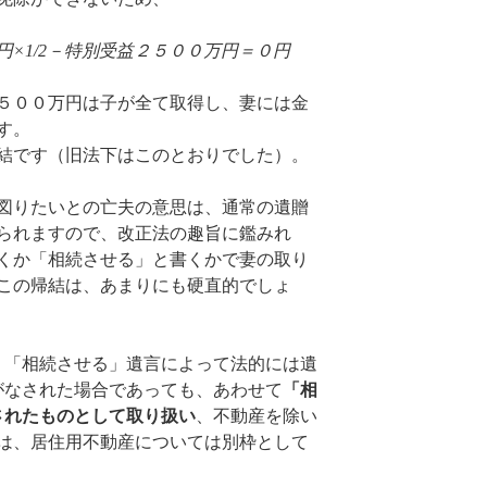
×1/2－特別受益２５００万円＝０円
５００万円は子が全て取得し、妻には金
す。
結です（旧法下はこのとおりでした）。
図りたいとの亡夫の意思は、通常の遺贈
られますので、改正法の趣旨に鑑みれ
くか「相続させる」と書くかで妻の取り
この帰結は、あまりにも硬直的でしょ
、「相続させる」遺言によって法的には遺
がなされた場合であっても、あわせて
「相
されたものとして取り扱い
、不動産を除い
は、居住用不動産については別枠として