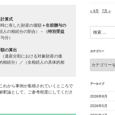
« 4月
7月 »
る計算式
始時に有した財産の価額
＋生前贈与の
検
続人の相続分の割合）－
（特別受益
索:
寄与分）
得額の算出
カテゴリー
＝（遺産分割における対象財産の価
カ
的相続分）／（全相続人の具体的相
テ
ゴ
リ
ー
アーカイブ
これから事例が集積されていくところで
解釈論として、ご参考程度にしてくださ
2026年8月
2026年5月