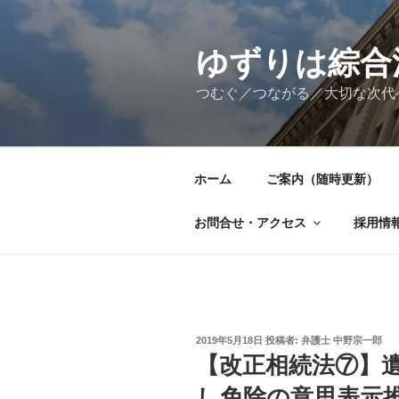
コ
ン
テ
ゆずりは綜合
ン
つむぐ／つながる／大切な次代
ツ
へ
ス
キ
ホーム
ご案内（随時更新）
ッ
プ
お問合せ・アクセス
採用情
投
2019年5月18日
投稿者:
弁護士 中野宗一郎
稿
【改正相続法⑦】
日:
し免除の意思表示