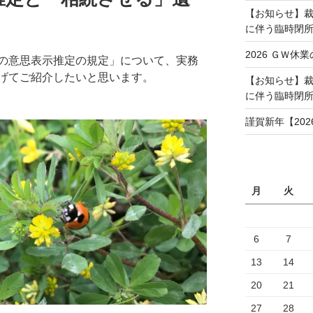
【お知らせ】裁
に伴う臨時閉所（
2026 ＧＷ休業
の意思表示推定の規定」について、実務
げてご紹介したいと思います。
【お知らせ】裁
に伴う臨時閉
謹賀新年【202
月
火
6
7
13
14
20
21
27
28