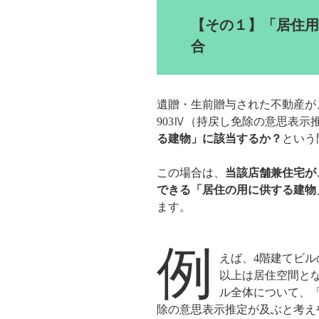
【その１】「居住用
合
遺贈・生前贈与された不動産が
903Ⅳ（持戻し免除の意思表示
る建物」に該当するか？
という
この場合は、
当該店舗兼住宅が
できる「居住の用に供する建物
ます。
例
えば、4階建てビル
以上は居住空間と
ル全体について、
除の意思表示推定が及ぶと考え