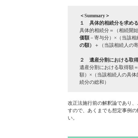
＜Summary＞
１ 具体的相続分を求め
具体的相続分＝（相続開
価額
－寄与分）×（当該相
の額）
＋（当該相続人の
２ 遺産分割における取
遺産分割における取得額
額）×（当該相続人の具体
続分の総和）
改正法施行前の解釈論であり、
すので、あくまでも想定事例の
い。