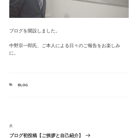
ブログを開設しました。
中野宗一郎氏、ご本人による日々のご報告をお楽しみ
に。
カ
BLOG
テ
ゴ
リ
ー
投
稿
次
次
ナ
の
ブログ初投稿【ご挨拶と自己紹介】