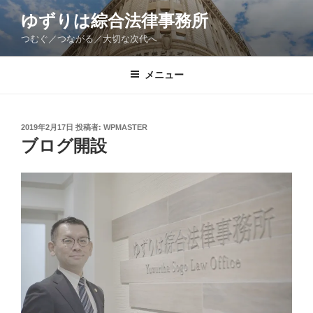
コ
ゆずりは綜合法律事務所
ン
つむぐ／つながる／大切な次代へ
テ
ン
ツ
メニュー
へ
ス
キ
投
2019年2月17日
投稿者:
WPMASTER
稿
ッ
ブログ開設
日:
プ